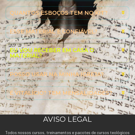
QUANTOS ESBOÇOS TEM NO KIT?
ESSE MATERIAL É CONFIÁVEL?
EU VOU RECEBER EM CASA O
MATERIAL?
POSSO USAR NA MINHA IGREJA?
É VITALÍCIO? TEM MENSALIDADES?
AVISO LEGAL
Todos nossos cursos, treinamentos e pacotes de cursos teológicos