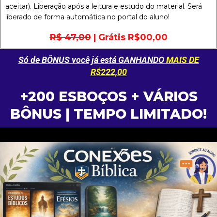
aceitar). Liberação após a leitura e estudo do material. Será
liberado de forma automática no portal do aluno!
R$ 47,00
| Grátis R$00,00
Só de BÔNUS você já está GANHANDO
MAIS DE
R$222,00
+200 ESBOÇOS + VÁRIOS
BÔNUS | TEMPO LIMITADO!