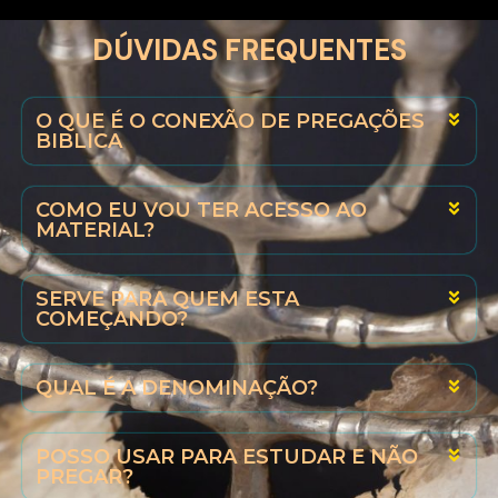
DÚVIDAS FREQUENTES
O QUE É O CONEXÃO DE PREGAÇÕES
BIBLICA
COMO EU VOU TER ACESSO AO
MATERIAL?
SERVE PARA QUEM ESTA
COMEÇANDO?
QUAL É A DENOMINAÇÃO?
POSSO USAR PARA ESTUDAR E NÃO
PREGAR?